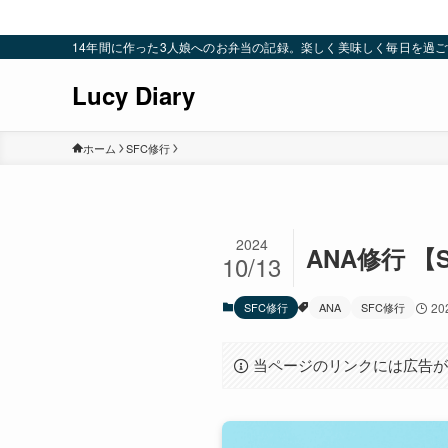
14年間に作った3人娘へのお弁当の記録。楽しく美味しく毎日を過ごすための
Lucy Diary
ホーム
SFC修行
2024
ANA修行 
10/13
SFC修行
ANA
SFC修行
20
当ページのリンクには広告