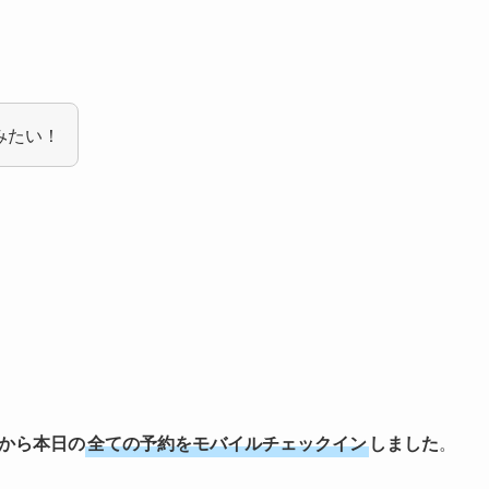
みたい！
から本日の
全ての予約をモバイルチェックイン
しました
。