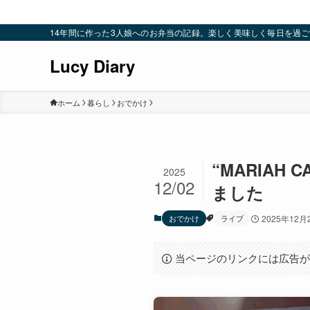
14年間に作った3人娘へのお弁当の記録。楽しく美味しく毎日を過ごすための
Lucy Diary
ホーム
暮らし
おでかけ
“MARIAH C
2025
12/02
ました
おでかけ
ライブ
2025年12月
当ページのリンクには広告