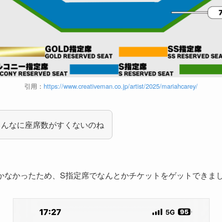
引用：
https://www.creativeman.co.jp/artist/2025/mariahcarey/
こんなに座席数がすくないのね
かなかったため、S指定席でなんとかチケットをゲットできま