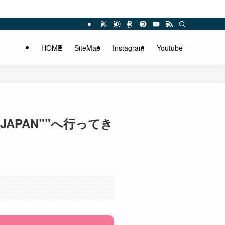
HOME
SiteMap
Instagram
Youtube
25 JAPAN””へ行ってき