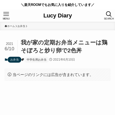
＼楽天ROOMでもお気に入りを紹介しています／
Lucy Diary
MENU
SEARCH
ホーム
お弁当
我が家の定期お弁当メニューは鶏
2021
6/10
そぼろと炒り卵で2色丼
2021年6月10日
お弁当
中学生用お弁当
当ページのリンクには広告が含まれています。