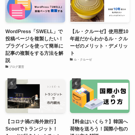
WordPress「SWELL」で
【ル・クルーゼ】使用歴10
投稿ページを複製したい！
年超だからわかるル・クル
プラグインを使って簡単に
ーゼのメリット・デメリッ
記事の複製をする方法を解
ト
説
ル・クルーゼ
ブログ運営
【コロナ禍の海外旅行】
【料金はいくら？】韓国へ
Scootでトランジット！
荷物を送ろう！国際小包の