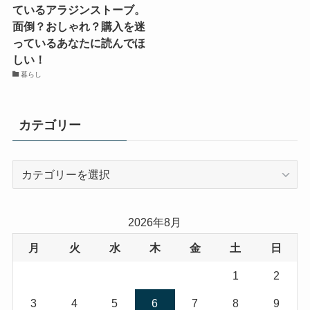
ているアラジンストーブ。
面倒？おしゃれ？購入を迷
っているあなたに読んでほ
しい！
暮らし
カテゴリー
カ
テ
ゴ
リ
2026年8月
ー
月
火
水
木
金
土
日
1
2
3
4
5
6
7
8
9