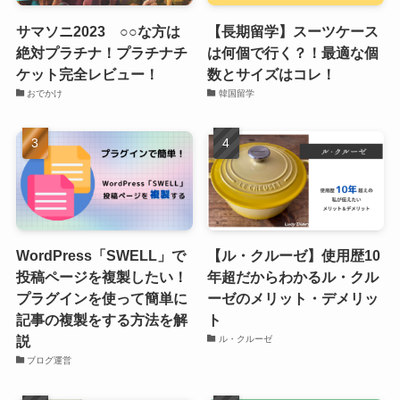
サマソニ2023 ○○な方は
【長期留学】スーツケース
絶対プラチナ！プラチナチ
は何個で行く？！最適な個
ケット完全レビュー！
数とサイズはコレ！
おでかけ
韓国留学
WordPress「SWELL」で
【ル・クルーゼ】使用歴10
投稿ページを複製したい！
年超だからわかるル・クル
プラグインを使って簡単に
ーゼのメリット・デメリッ
記事の複製をする方法を解
ト
説
ル・クルーゼ
ブログ運営