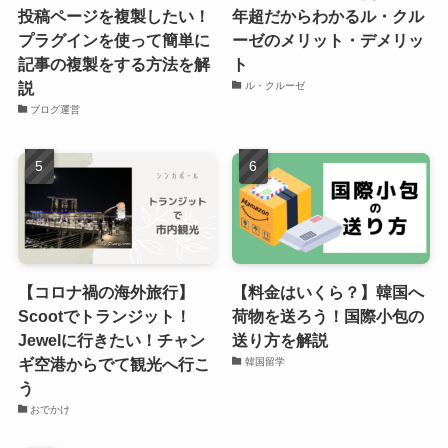
投稿ページを複製したい！
年超だからわかるル・クル
プラグインを使って簡単に
ーゼのメリット・デメリッ
記事の複製をする方法を解
ト
説
ル・クルーゼ
ブログ運営
【コロナ禍の海外旅行】
【料金はいくら？】韓国へ
Scootでトランジット！
荷物を送ろう！国際小包の
Jewelに行きたい！チャン
送り方を解説
ギ空港からでて観光へ行こ
韓国留学
う
おでかけ