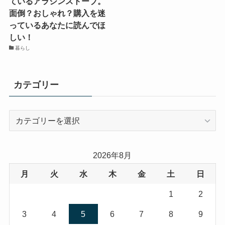
ているアラジンストーブ。
面倒？おしゃれ？購入を迷
っているあなたに読んでほ
しい！
暮らし
カテゴリー
カ
テ
ゴ
リ
2026年8月
ー
月
火
水
木
金
土
日
1
2
3
4
5
6
7
8
9