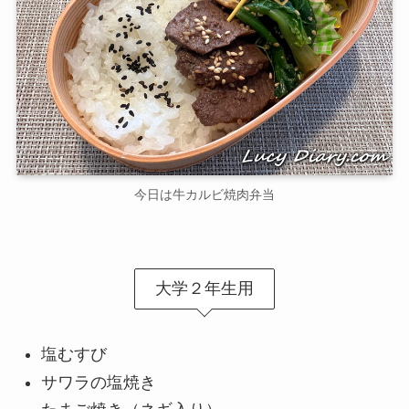
今日は牛カルビ焼肉弁当
大学２年生用
塩むすび
サワラの塩焼き