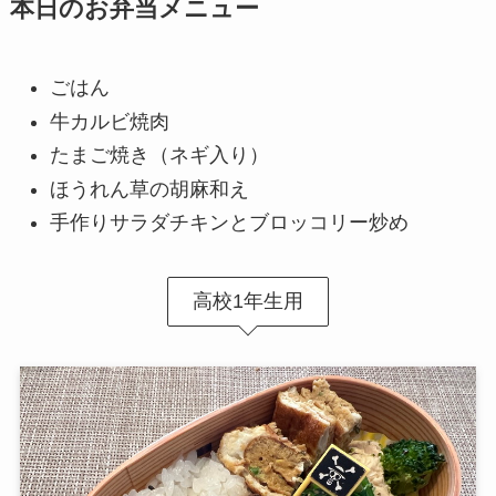
本日のお弁当メニュー
ごはん
牛カルビ焼肉
たまご焼き（ネギ入り）
ほうれん草の胡麻和え
手作りサラダチキンとブロッコリー炒め
高校1年生用