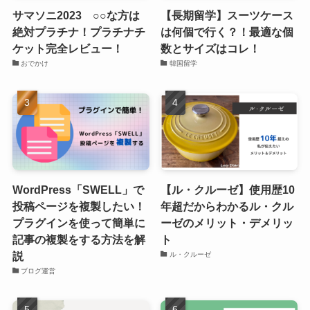
サマソニ2023 ○○な方は
【長期留学】スーツケース
絶対プラチナ！プラチナチ
は何個で行く？！最適な個
ケット完全レビュー！
数とサイズはコレ！
おでかけ
韓国留学
WordPress「SWELL」で
【ル・クルーゼ】使用歴10
投稿ページを複製したい！
年超だからわかるル・クル
プラグインを使って簡単に
ーゼのメリット・デメリッ
記事の複製をする方法を解
ト
説
ル・クルーゼ
ブログ運営