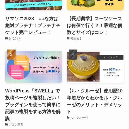
サマソニ2023 ○○な方は
【長期留学】スーツケース
絶対プラチナ！プラチナチ
は何個で行く？！最適な個
ケット完全レビュー！
数とサイズはコレ！
おでかけ
韓国留学
WordPress「SWELL」で
【ル・クルーゼ】使用歴10
投稿ページを複製したい！
年超だからわかるル・クル
プラグインを使って簡単に
ーゼのメリット・デメリッ
記事の複製をする方法を解
ト
説
ル・クルーゼ
ブログ運営