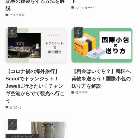
記事の複製をする方法を解
ト
説
ル・クルーゼ
ブログ運営
【コロナ禍の海外旅行】
【料金はいくら？】韓国へ
Scootでトランジット！
荷物を送ろう！国際小包の
Jewelに行きたい！チャン
送り方を解説
ギ空港からでて観光へ行こ
韓国留学
う
おでかけ