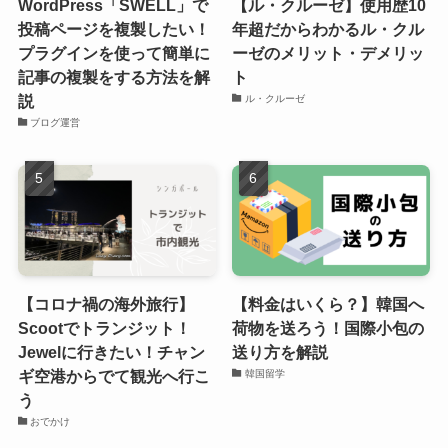
WordPress「SWELL」で
【ル・クルーゼ】使用歴10
投稿ページを複製したい！
年超だからわかるル・クル
プラグインを使って簡単に
ーゼのメリット・デメリッ
記事の複製をする方法を解
ト
説
ル・クルーゼ
ブログ運営
【コロナ禍の海外旅行】
【料金はいくら？】韓国へ
Scootでトランジット！
荷物を送ろう！国際小包の
Jewelに行きたい！チャン
送り方を解説
ギ空港からでて観光へ行こ
韓国留学
う
おでかけ