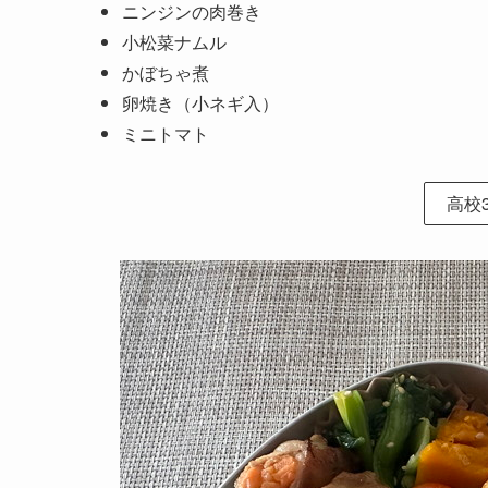
ニンジンの肉巻き
小松菜ナムル
かぼちゃ煮
卵焼き（小ネギ入）
ミニトマト
高校