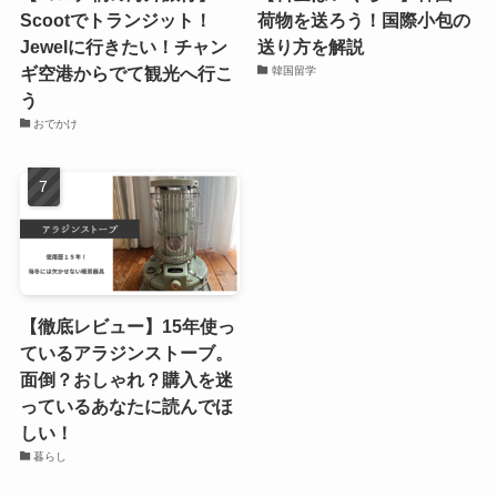
Scootでトランジット！
荷物を送ろう！国際小包の
Jewelに行きたい！チャン
送り方を解説
ギ空港からでて観光へ行こ
韓国留学
う
おでかけ
【徹底レビュー】15年使っ
ているアラジンストーブ。
面倒？おしゃれ？購入を迷
っているあなたに読んでほ
しい！
暮らし