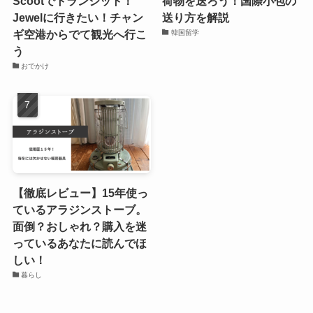
Scootでトランジット！
荷物を送ろう！国際小包の
Jewelに行きたい！チャン
送り方を解説
ギ空港からでて観光へ行こ
韓国留学
う
おでかけ
【徹底レビュー】15年使っ
ているアラジンストーブ。
面倒？おしゃれ？購入を迷
っているあなたに読んでほ
しい！
暮らし