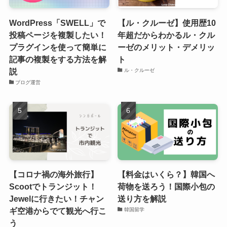
WordPress「SWELL」で
【ル・クルーゼ】使用歴10
投稿ページを複製したい！
年超だからわかるル・クル
プラグインを使って簡単に
ーゼのメリット・デメリッ
記事の複製をする方法を解
ト
説
ル・クルーゼ
ブログ運営
【コロナ禍の海外旅行】
【料金はいくら？】韓国へ
Scootでトランジット！
荷物を送ろう！国際小包の
Jewelに行きたい！チャン
送り方を解説
ギ空港からでて観光へ行こ
韓国留学
う