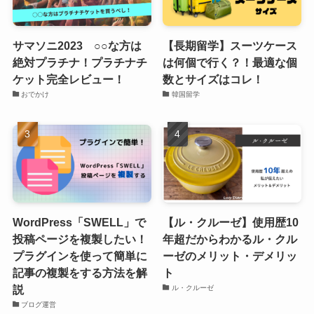
サマソニ2023 ○○な方は
【長期留学】スーツケース
絶対プラチナ！プラチナチ
は何個で行く？！最適な個
ケット完全レビュー！
数とサイズはコレ！
おでかけ
韓国留学
WordPress「SWELL」で
【ル・クルーゼ】使用歴10
投稿ページを複製したい！
年超だからわかるル・クル
プラグインを使って簡単に
ーゼのメリット・デメリッ
記事の複製をする方法を解
ト
説
ル・クルーゼ
ブログ運営