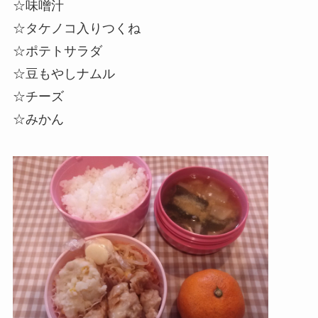
☆味噌汁
☆タケノコ入りつくね
☆ポテトサラダ
☆豆もやしナムル
☆チーズ
☆みかん