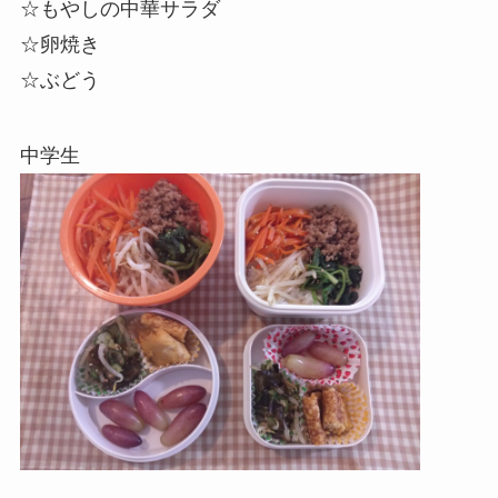
☆もやしの中華サラダ
☆卵焼き
☆ぶどう
中学生