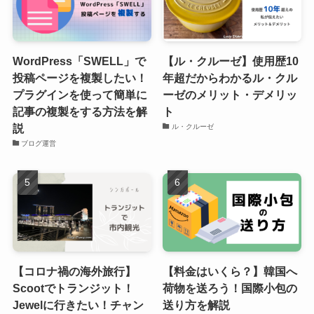
WordPress「SWELL」で
【ル・クルーゼ】使用歴10
投稿ページを複製したい！
年超だからわかるル・クル
プラグインを使って簡単に
ーゼのメリット・デメリッ
記事の複製をする方法を解
ト
説
ル・クルーゼ
ブログ運営
【コロナ禍の海外旅行】
【料金はいくら？】韓国へ
Scootでトランジット！
荷物を送ろう！国際小包の
Jewelに行きたい！チャン
送り方を解説