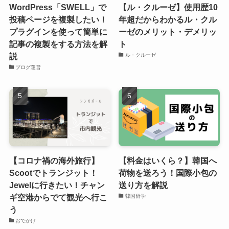
WordPress「SWELL」で
【ル・クルーゼ】使用歴10
投稿ページを複製したい！
年超だからわかるル・クル
プラグインを使って簡単に
ーゼのメリット・デメリッ
記事の複製をする方法を解
ト
説
ル・クルーゼ
ブログ運営
【コロナ禍の海外旅行】
【料金はいくら？】韓国へ
Scootでトランジット！
荷物を送ろう！国際小包の
Jewelに行きたい！チャン
送り方を解説
ギ空港からでて観光へ行こ
韓国留学
う
おでかけ