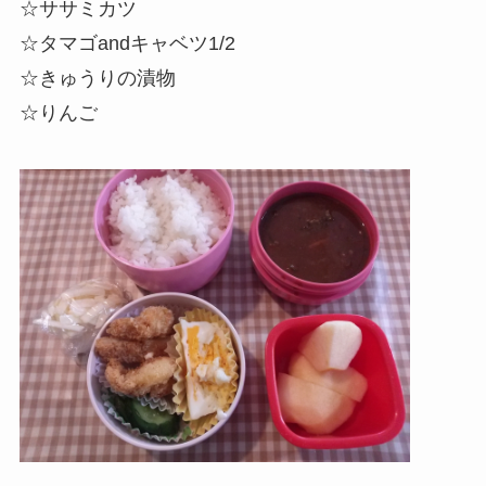
☆ササミカツ
☆タマゴandキャベツ1/2
☆きゅうりの漬物
☆りんご