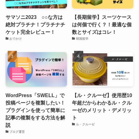
サマソニ2023 ○○な方は
【長期留学】スーツケース
絶対プラチナ！プラチナチ
は何個で行く？！最適な個
ケット完全レビュー！
数とサイズはコレ！
おでかけ
韓国留学
WordPress「SWELL」で
【ル・クルーゼ】使用歴10
投稿ページを複製したい！
年超だからわかるル・クル
プラグインを使って簡単に
ーゼのメリット・デメリッ
記事の複製をする方法を解
ト
説
ル・クルーゼ
ブログ運営