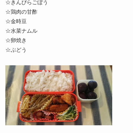
☆
きんぴらごぼう
☆鶏肉の甘酢
☆
金時豆
☆水菜ナムル
☆卵焼き
☆ぶどう