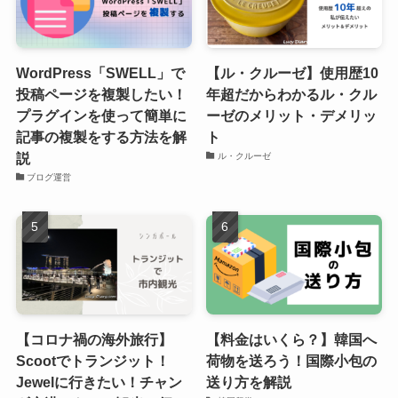
WordPress「SWELL」で
【ル・クルーゼ】使用歴10
投稿ページを複製したい！
年超だからわかるル・クル
プラグインを使って簡単に
ーゼのメリット・デメリッ
記事の複製をする方法を解
ト
説
ル・クルーゼ
ブログ運営
【コロナ禍の海外旅行】
【料金はいくら？】韓国へ
Scootでトランジット！
荷物を送ろう！国際小包の
Jewelに行きたい！チャン
送り方を解説