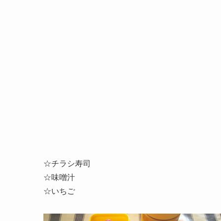
☆チラシ寿司
☆味噌汁
☆いちご