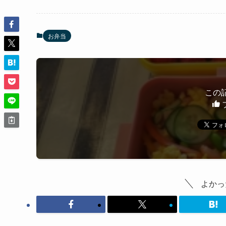
お弁当
この
よかっ