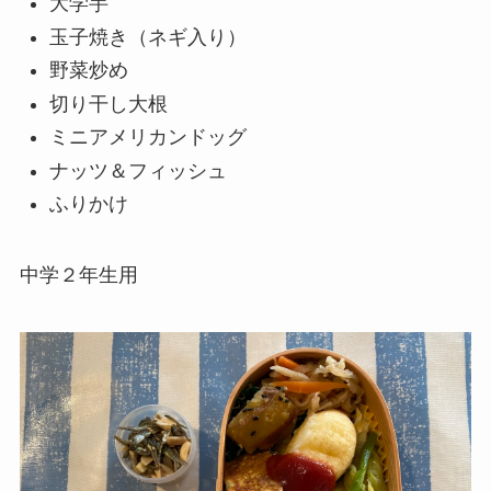
大学芋
玉子焼き（ネギ入り）
野菜炒め
切り干し大根
ミニ
アメリ
カンドッグ
ナッツ＆フィッシュ
ふりかけ
中学２年生用