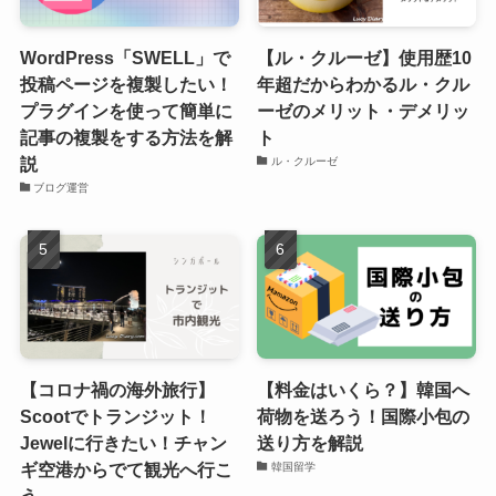
WordPress「SWELL」で
【ル・クルーゼ】使用歴10
投稿ページを複製したい！
年超だからわかるル・クル
プラグインを使って簡単に
ーゼのメリット・デメリッ
記事の複製をする方法を解
ト
説
ル・クルーゼ
ブログ運営
【コロナ禍の海外旅行】
【料金はいくら？】韓国へ
Scootでトランジット！
荷物を送ろう！国際小包の
Jewelに行きたい！チャン
送り方を解説
ギ空港からでて観光へ行こ
韓国留学
う