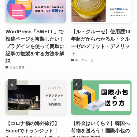
WordPress「SWELL」で
【ル・クルーゼ】使用歴10
投稿ページを複製したい！
年超だからわかるル・クル
プラグインを使って簡単に
ーゼのメリット・デメリッ
記事の複製をする方法を解
ト
説
ル・クルーゼ
ブログ運営
【コロナ禍の海外旅行】
【料金はいくら？】韓国へ
Scootでトランジット！
荷物を送ろう！国際小包の