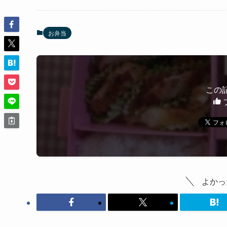
お弁当
この
よかっ