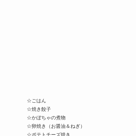
☆ごはん
☆焼き餃子
☆かぼちゃの煮物
☆卵焼き（お醤油＆ねぎ）
☆ポテトチーズ焼き