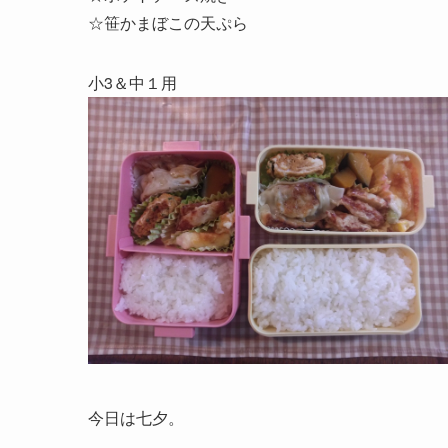
☆笹かまぼこの天ぷら
小3＆中１用
今日は七夕。