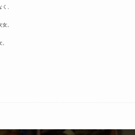
なく、
次女。
女。