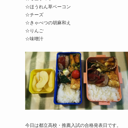
☆ほうれん草ベーコン
☆チーズ
☆きゃべつの
胡麻
和え
☆りんご
☆味噌汁
今日は都立高校・推薦入試の合格発表日です。