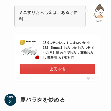
ミニすりおろし金は、あると便
利！
Lucy
18-0ステンレス ミニオロシ金 小
333 【kmaa】おろし金 おろし器 す
りおろし器 わさびおろし 薬味おろ
し 業務用 あす楽対応
楽天市場
ポチップ
STEP
豚バラ肉を炒める