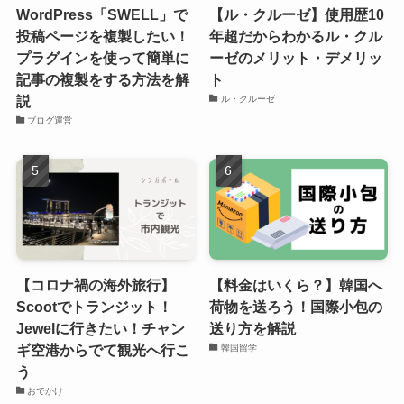
WordPress「SWELL」で
【ル・クルーゼ】使用歴10
投稿ページを複製したい！
年超だからわかるル・クル
プラグインを使って簡単に
ーゼのメリット・デメリッ
記事の複製をする方法を解
ト
説
ル・クルーゼ
ブログ運営
【コロナ禍の海外旅行】
【料金はいくら？】韓国へ
Scootでトランジット！
荷物を送ろう！国際小包の
Jewelに行きたい！チャン
送り方を解説
ギ空港からでて観光へ行こ
韓国留学
う
おでかけ