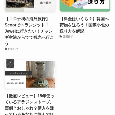
【コロナ禍の海外旅行】
【料金はいくら？】韓国へ
Scootでトランジット！
荷物を送ろう！国際小包の
Jewelに行きたい！チャン
送り方を解説
ギ空港からでて観光へ行こ
韓国留学
う
おでかけ
【徹底レビュー】15年使っ
ているアラジンストーブ。
面倒？おしゃれ？購入を迷
っているあなたに読んでほ