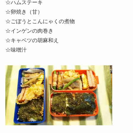
☆ハムステーキ
☆卵焼き（甘）
☆
ごぼう
とこんにゃくの煮物
☆インゲンの肉巻き
☆キャベツの
胡麻
和え
☆味噌汁