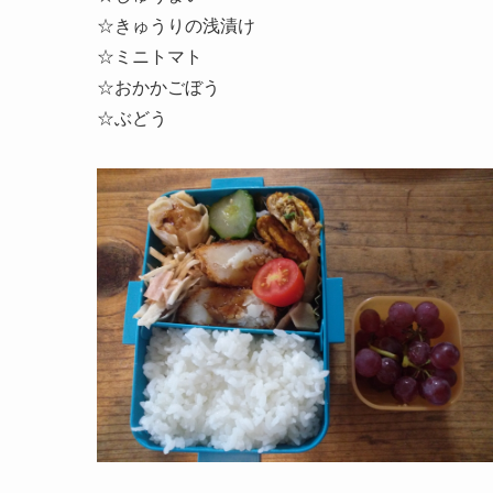
☆きゅうりの浅漬け
☆
ミニトマト
☆
おかか
ごぼう
☆ぶどう