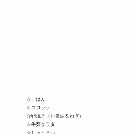
☆ごはん
☆コロッケ
☆卵焼き（お醤油＆ねぎ）
☆牛蒡サラダ
☆しゅうまい