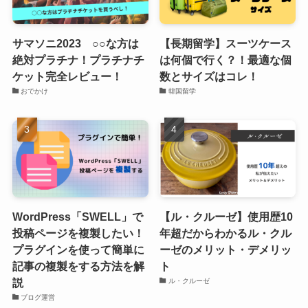
サマソニ2023 ○○な方は
【長期留学】スーツケース
絶対プラチナ！プラチナチ
は何個で行く？！最適な個
ケット完全レビュー！
数とサイズはコレ！
おでかけ
韓国留学
WordPress「SWELL」で
【ル・クルーゼ】使用歴10
投稿ページを複製したい！
年超だからわかるル・クル
プラグインを使って簡単に
ーゼのメリット・デメリッ
記事の複製をする方法を解
ト
説
ル・クルーゼ
ブログ運営