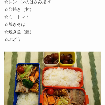
☆レンコンのはさみ揚げ
☆卵焼き（甘）
☆
ミニトマト
☆焼きそば
☆焼き魚（鮭）
☆ぶどう