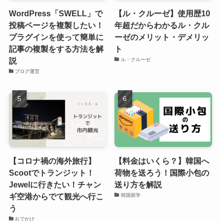
WordPress「SWELL」で
【ル・クルーゼ】使用歴10
投稿ページを複製したい！
年超だからわかるル・クル
プラグインを使って簡単に
ーゼのメリット・デメリッ
記事の複製をする方法を解
ト
説
ル・クルーゼ
ブログ運営
【コロナ禍の海外旅行】
【料金はいくら？】韓国へ
Scootでトランジット！
荷物を送ろう！国際小包の
Jewelに行きたい！チャン
送り方を解説
ギ空港からでて観光へ行こ
韓国留学
う
おでかけ