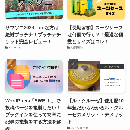
サマソニ2023 ○○な方は
【長期留学】スーツケース
絶対プラチナ！プラチナチ
は何個で行く？！最適な個
ケット完全レビュー！
数とサイズはコレ！
おでかけ
韓国留学
WordPress「SWELL」で
【ル・クルーゼ】使用歴10
投稿ページを複製したい！
年超だからわかるル・クル
プラグインを使って簡単に
ーゼのメリット・デメリッ
記事の複製をする方法を解
ト
説
ル・クルーゼ