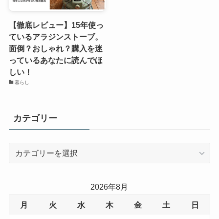
【徹底レビュー】15年使っ
ているアラジンストーブ。
面倒？おしゃれ？購入を迷
っているあなたに読んでほ
しい！
暮らし
カテゴリー
カ
テ
ゴ
リ
2026年8月
ー
月
火
水
木
金
土
日