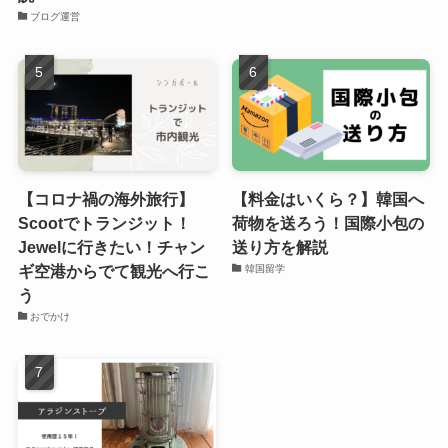
ブログ運営
【コロナ禍の海外旅行】
【料金はいくら？】韓国へ
Scootでトランジット！
荷物を送ろう！国際小包の
Jewelに行きたい！チャン
送り方を解説
ギ空港からでて観光へ行こ
韓国留学
う
おでかけ