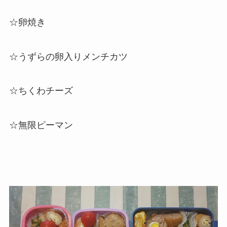
☆卵焼き
☆
うずら
の卵入りメンチカツ
☆ちくわチーズ
☆
無限ピーマン