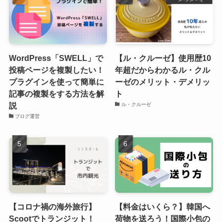
WordPress「SWELL」で
【ル・クルーゼ】使用歴10
投稿ページを複製したい！
年超だからわかるル・クル
プラグインを使って簡単に
ーゼのメリット・デメリッ
記事の複製をする方法を解
ト
説
ル・クルーゼ
ブログ運営
【コロナ禍の海外旅行】
【料金はいくら？】韓国へ
Scootでトランジット！
荷物を送ろう！国際小包の