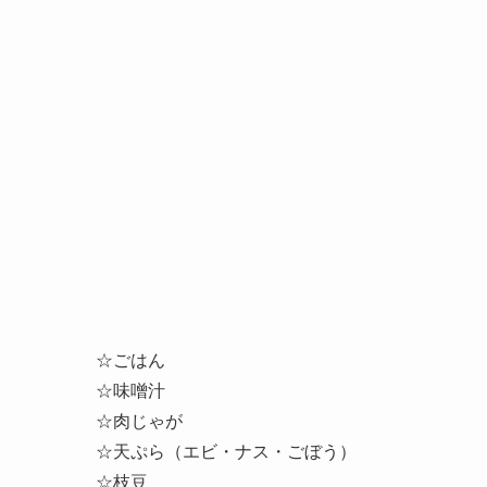
☆ごはん
☆味噌汁
☆肉じゃが
☆天ぷら（エビ・ナス・
ごぼう
）
☆枝豆