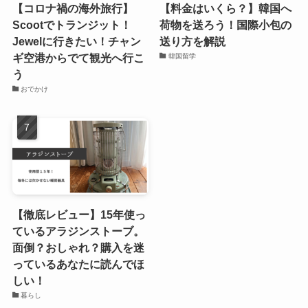
【コロナ禍の海外旅行】
【料金はいくら？】韓国へ
Scootでトランジット！
荷物を送ろう！国際小包の
Jewelに行きたい！チャン
送り方を解説
ギ空港からでて観光へ行こ
韓国留学
う
おでかけ
【徹底レビュー】15年使っ
ているアラジンストーブ。
面倒？おしゃれ？購入を迷
っているあなたに読んでほ
しい！
暮らし