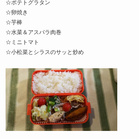
☆ポテトグラタン
☆卵焼き
☆芋棒
☆水菜＆アスパラ肉巻
☆
ミニトマト
☆小松菜とシラスのサッと炒め