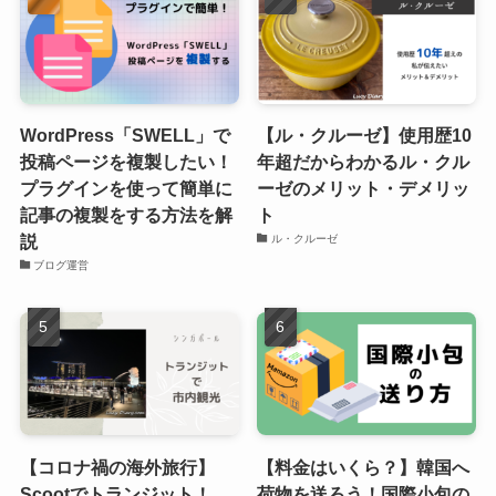
WordPress「SWELL」で
【ル・クルーゼ】使用歴10
投稿ページを複製したい！
年超だからわかるル・クル
プラグインを使って簡単に
ーゼのメリット・デメリッ
記事の複製をする方法を解
ト
説
ル・クルーゼ
ブログ運営
【コロナ禍の海外旅行】
【料金はいくら？】韓国へ
Scootでトランジット！
荷物を送ろう！国際小包の