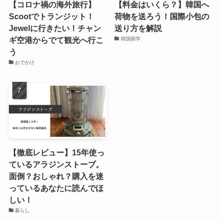
【コロナ禍の海外旅行】
【料金はいくら？】韓国へ
Scootでトランジット！
荷物を送ろう！国際小包の
Jewelに行きたい！チャン
送り方を解説
ギ空港からでて観光へ行こ
韓国留学
う
おでかけ
【徹底レビュー】15年使っ
ているアラジンストーブ。
面倒？おしゃれ？購入を迷
っているあなたに読んでほ
しい！
暮らし