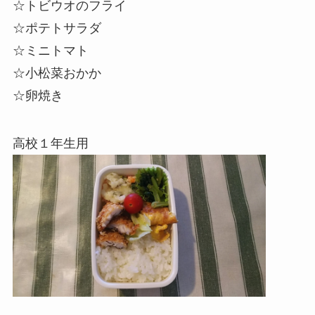
☆トビウオのフライ
☆ポテトサラダ
☆
ミニトマト
☆小松菜
おかか
☆卵焼き
高校１年生用