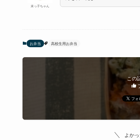
末っ子ちゃん
お弁当
高校生用お弁当
この
よかっ