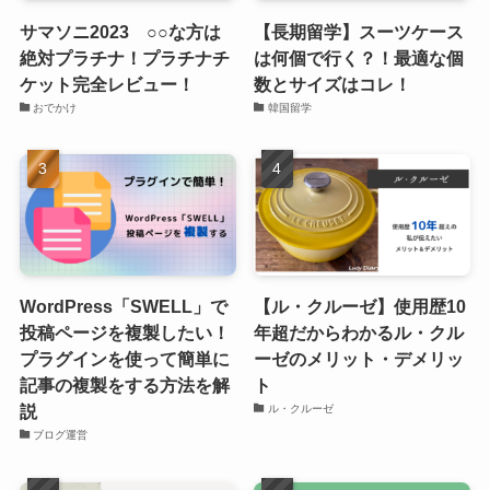
サマソニ2023 ○○な方は
【長期留学】スーツケース
絶対プラチナ！プラチナチ
は何個で行く？！最適な個
ケット完全レビュー！
数とサイズはコレ！
おでかけ
韓国留学
WordPress「SWELL」で
【ル・クルーゼ】使用歴10
投稿ページを複製したい！
年超だからわかるル・クル
プラグインを使って簡単に
ーゼのメリット・デメリッ
記事の複製をする方法を解
ト
説
ル・クルーゼ
ブログ運営