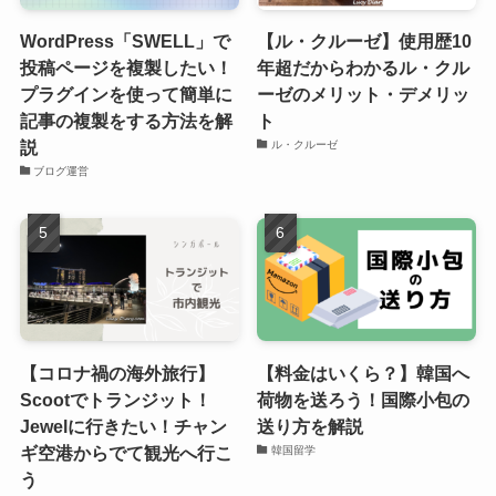
WordPress「SWELL」で
【ル・クルーゼ】使用歴10
投稿ページを複製したい！
年超だからわかるル・クル
プラグインを使って簡単に
ーゼのメリット・デメリッ
記事の複製をする方法を解
ト
説
ル・クルーゼ
ブログ運営
【コロナ禍の海外旅行】
【料金はいくら？】韓国へ
Scootでトランジット！
荷物を送ろう！国際小包の
Jewelに行きたい！チャン
送り方を解説
ギ空港からでて観光へ行こ
韓国留学
う