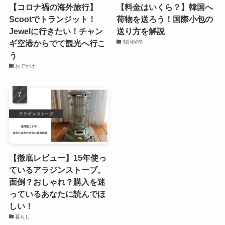
【コロナ禍の海外旅行】
【料金はいくら？】韓国へ
Scootでトランジット！
荷物を送ろう！国際小包の
Jewelに行きたい！チャン
送り方を解説
ギ空港からでて観光へ行こ
韓国留学
う
おでかけ
【徹底レビュー】15年使っ
ているアラジンストーブ。
面倒？おしゃれ？購入を迷
っているあなたに読んでほ
しい！
暮らし