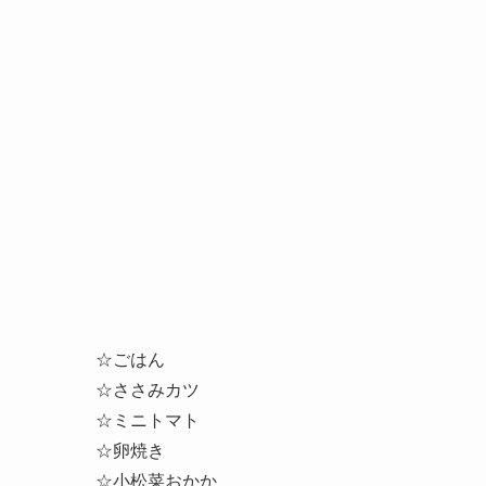
☆ごはん
☆ささみカツ
☆
ミニトマト
☆卵焼き
☆小松菜
おかか