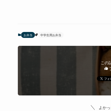
お弁当
中学生用お弁当
この
よかっ