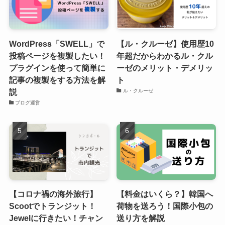
WordPress「SWELL」で
【ル・クルーゼ】使用歴10
投稿ページを複製したい！
年超だからわかるル・クル
プラグインを使って簡単に
ーゼのメリット・デメリッ
記事の複製をする方法を解
ト
説
ル・クルーゼ
ブログ運営
【コロナ禍の海外旅行】
【料金はいくら？】韓国へ
Scootでトランジット！
荷物を送ろう！国際小包の
Jewelに行きたい！チャン
送り方を解説