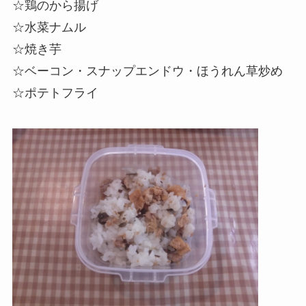
☆鶏のから揚げ
☆水菜ナムル
☆焼き芋
☆ベーコン・
スナップエンドウ
・ほうれん草炒め
☆ポテトフライ