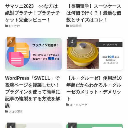
サマソニ2023 ○○な方は
【長期留学】スーツケース
絶対プラチナ！プラチナチ
は何個で行く？！最適な個
ケット完全レビュー！
数とサイズはコレ！
おでかけ
韓国留学
WordPress「SWELL」で
【ル・クルーゼ】使用歴10
投稿ページを複製したい！
年超だからわかるル・クル
プラグインを使って簡単に
ーゼのメリット・デメリッ
記事の複製をする方法を解
ト
説
ル・クルーゼ
ブログ運営