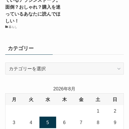
ているアラジンストーブ。
面倒？おしゃれ？購入を迷
っているあなたに読んでほ
しい！
暮らし
カテゴリー
カ
テ
ゴ
リ
2026年8月
ー
月
火
水
木
金
土
日
1
2
3
4
5
6
7
8
9