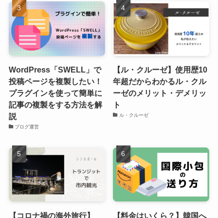
WordPress「SWELL」で
【ル・クルーゼ】使用歴10
投稿ページを複製したい！
年超だからわかるル・クル
プラグインを使って簡単に
ーゼのメリット・デメリッ
記事の複製をする方法を解
ト
説
ル・クルーゼ
ブログ運営
【コロナ禍の海外旅行】
【料金はいくら？】韓国へ