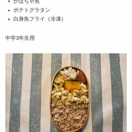
かぼちゃ煮
ポテトグラタン
白身魚
フライ（冷凍）
中学3年生用