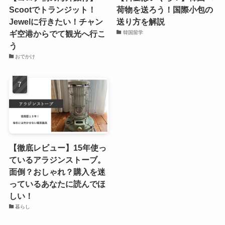
Scootでトランジット！
荷物を送ろう！国際小包の
Jewelに行きたい！チャン
送り方を解説
ギ空港からでて観光へ行こ
韓国留学
う
おでかけ
【徹底レビュー】15年使っ
ているアラジンストーブ。
面倒？おしゃれ？購入を迷
っているあなたに読んでほ
しい！
暮らし