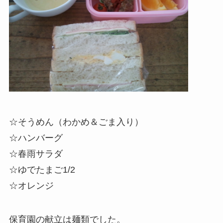
☆そうめん（わかめ＆ごま入り）
☆ハンバーグ
☆春雨サラダ
☆
ゆでたまご
1/2
☆オレンジ
保育園の献立は麺類でした。