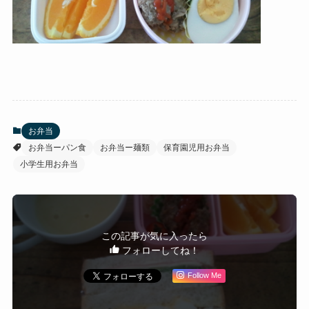
お弁当
お弁当ーパン食
お弁当ー麺類
保育園児用お弁当
小学生用お弁当
この記事が気に入ったら
フォローしてね！
Follow Me