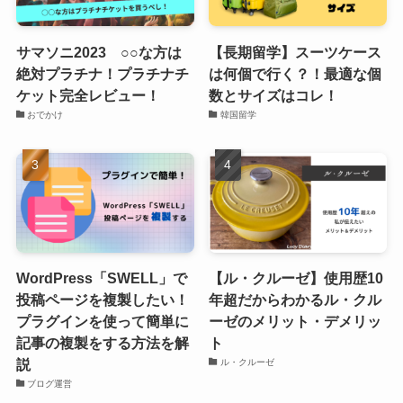
サマソニ2023 ○○な方は
【長期留学】スーツケース
絶対プラチナ！プラチナチ
は何個で行く？！最適な個
ケット完全レビュー！
数とサイズはコレ！
おでかけ
韓国留学
WordPress「SWELL」で
【ル・クルーゼ】使用歴10
投稿ページを複製したい！
年超だからわかるル・クル
プラグインを使って簡単に
ーゼのメリット・デメリッ
記事の複製をする方法を解
ト
説
ル・クルーゼ
ブログ運営