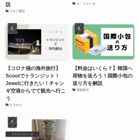
説
ル・クルーゼ
ブログ運営
【コロナ禍の海外旅行】
【料金はいくら？】韓国へ
Scootでトランジット！
荷物を送ろう！国際小包の
Jewelに行きたい！チャン
送り方を解説
ギ空港からでて観光へ行こ
韓国留学
う
おでかけ