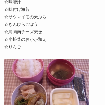
☆味噌汁
☆味付け海苔
☆サツマイモの天ぷら
☆
きんぴらごぼう
☆鳥胸肉チーズ乗せ
☆小松菜の
おかか
和え
☆りんご