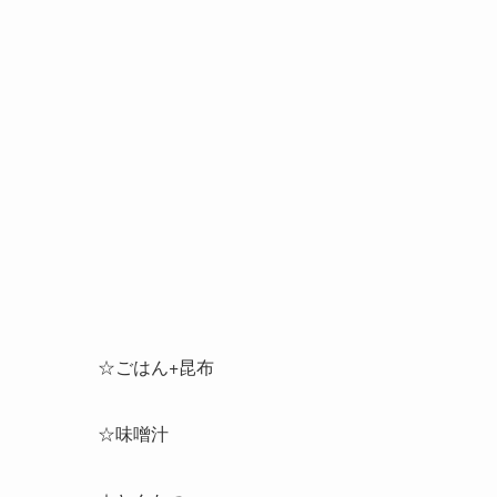
☆ごはん+昆布
☆味噌汁