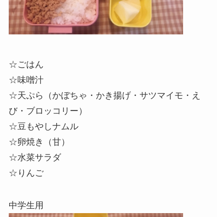
☆ごはん
☆味噌汁
☆天ぷら（かぼちゃ・
かき揚
げ・サツマイモ・え
び・
ブロッコリー
）
☆豆もやしナムル
☆卵焼き（甘）
☆水菜サラダ
☆りんご
中学生用