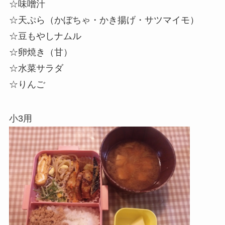
☆味噌汁
☆天ぷら（かぼちゃ・
かき揚
げ・サツマイモ）
☆豆もやしナムル
☆卵焼き（甘）
☆水菜サラダ
☆りんご
小3用