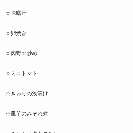
☆味噌汁
☆卵焼き
☆肉野菜炒め
☆
ミニトマト
☆きゅりの浅漬け
☆里芋のみぞれ煮