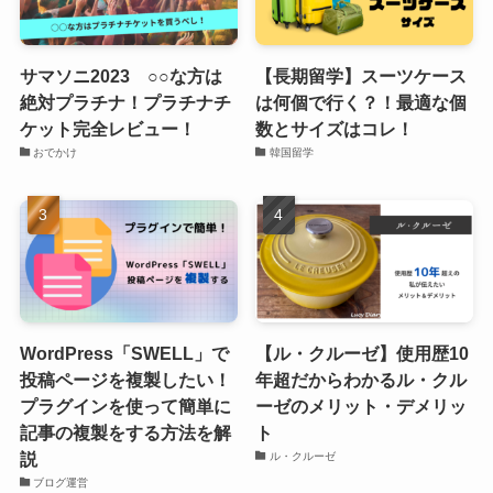
サマソニ2023 ○○な方は
【長期留学】スーツケース
絶対プラチナ！プラチナチ
は何個で行く？！最適な個
ケット完全レビュー！
数とサイズはコレ！
おでかけ
韓国留学
WordPress「SWELL」で
【ル・クルーゼ】使用歴10
投稿ページを複製したい！
年超だからわかるル・クル
プラグインを使って簡単に
ーゼのメリット・デメリッ
記事の複製をする方法を解
ト
説
ル・クルーゼ
ブログ運営